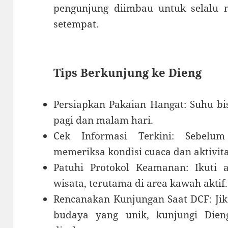
pengunjung diimbau untuk selalu m
setempat.
Tips Berkunjung ke Dieng
Persiapkan Pakaian Hangat: Suhu bis
pagi dan malam hari.
Cek Informasi Terkini: Sebelum
memeriksa kondisi cuaca dan aktivita
Patuhi Protokol Keamanan: Ikuti a
wisata, terutama di area kawah aktif.
Rencanakan Kunjungan Saat DCF: Ji
budaya yang unik, kunjungi Dieng