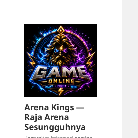
Arena Kings —
Raja Arena
Sesungguhnya