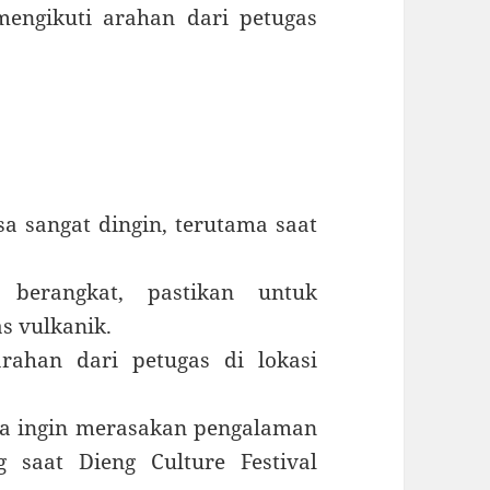
engikuti arahan dari petugas
a sangat dingin, terutama saat
 berangkat, pastikan untuk
s vulkanik.
rahan dari petugas di lokasi
ka ingin merasakan pengalaman
 saat Dieng Culture Festival