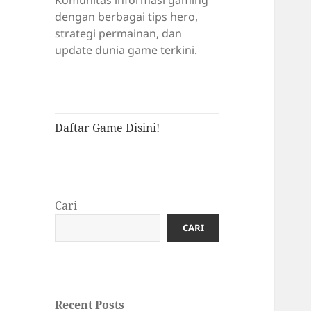
Komunitas informasi gaming
dengan berbagai tips hero,
strategi permainan, dan
update dunia game terkini.
Daftar Game Disini!
Cari
CARI
Recent Posts