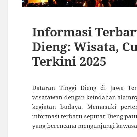
Informasi Terbar
Dieng: Wisata, C
Terkini 2025
Dataran Tinggi Dieng di Jawa Te
wisatawan dengan keindahan alam
kegiatan budaya. Memasuki perte
informasi terbaru seputar Dieng patu
yang berencana mengunjungi kawasan